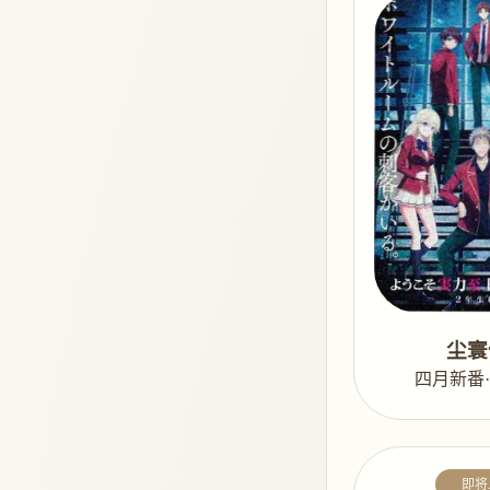
尘寰
四月新番
即将