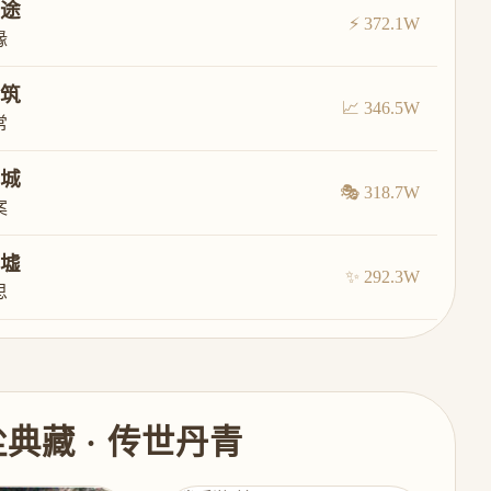
途
⚡ 372.1W
缘
筑
📈 346.5W
常
城
🎭 318.7W
案
墟
✨ 292.3W
思
尘典藏 · 传世丹青