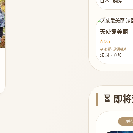
日本 · 纯爱
天使爱美丽
⭐ 9.5
💎 必看 · 浪漫经典
法国 · 喜剧
⏳ 即将
即将