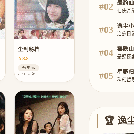
墨韵仙
#02
仙侠奇
逸尘小
#03
治愈日
雾隐山
尘封秘档
#04
悬疑探
⭐ 8.8
全1集·4K
星野归
#05
2024 · 悬疑
科幻哲
🏆 逸