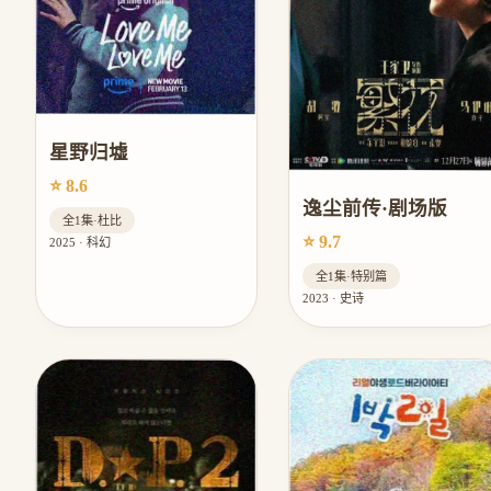
星野归墟
⭐ 8.6
逸尘前传·剧场版
全1集·杜比
⭐ 9.7
2025 · 科幻
全1集·特别篇
2023 · 史诗