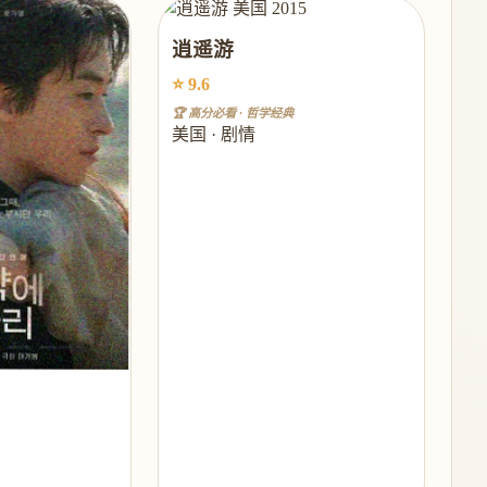
逍遥游
⭐ 9.6
🏆 高分必看 · 哲学经典
美国 · 剧情