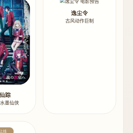
逸尘令
古风动作巨制
仙踪
·水墨仙侠
上线