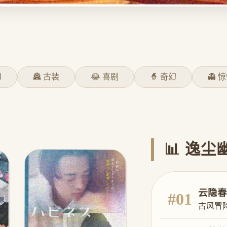
幻
🏯 古装
😂 喜剧
🧙 奇幻
👻 
📊 逸尘
云隐春
#01
古风冒