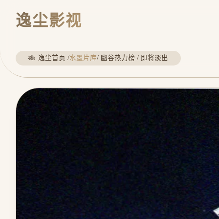
逸尘影视
逸尘首页 /
水墨片库
/ 幽谷热力榜 / 即将淡出