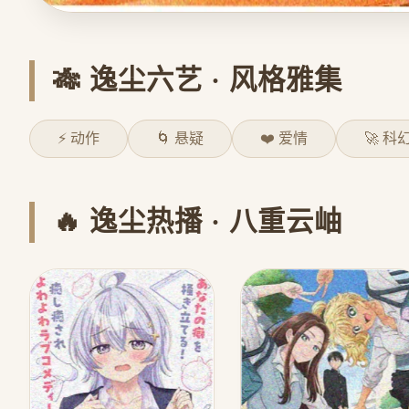
🎋 逸尘六艺 · 风格雅集
⚡ 动作
🌀 悬疑
❤️ 爱情
🚀 科
🔥 逸尘热播 · 八重云岫