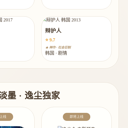
辩护人
⭐ 9.7
🔥 神作 · 社会巨制
韩国 · 剧情
淡墨 · 逸尘独家
上线
即将上线