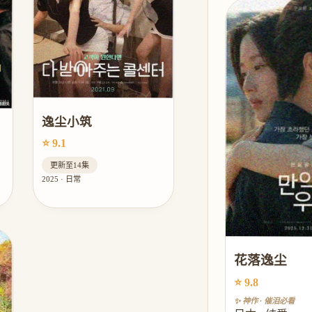
逸尘小筑
⭐ 9.1
更新至14集
2025 · 日常
花落逸尘
⭐ 9.8
✨ 神作 · 催泪必看