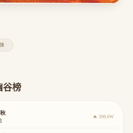
惊悚
幽谷榜
秋
🔥 398.6W
险